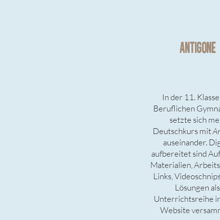
ANTIGONE
In der 11. Klasse
Beruflichen Gymn
setzte sich me
Deutschkurs mit
An
auseinander. Dig
aufbereitet sind Au
Materialien, Arbeits
Links, Videoschnip
Lösungen als
Unterrichtsreihe i
Website versamm