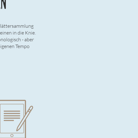
EN
kblättersammlung
inen in die Knie.
onologisch - aber
 eigenen Tempo