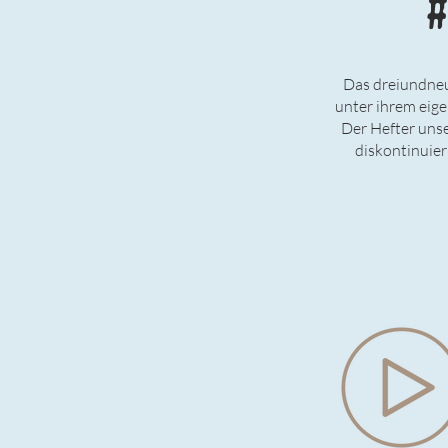
#
Das dreiundneu
unter ihrem eige
Der Hefter unse
diskontinuier