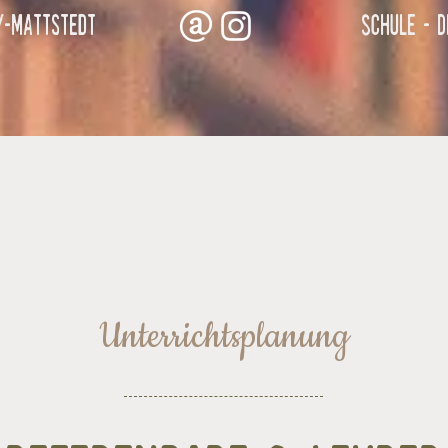
y-Mattstedt
Schule -
D
Unterrichtsplanung