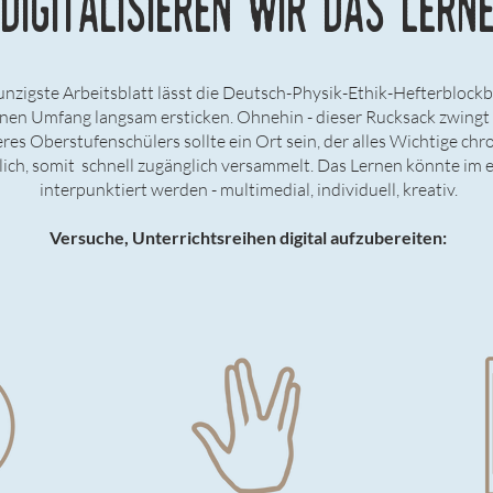
DIGITALISIEREN WIR DAS LERN
nzigste Arbeitsblatt lässt die Deutsch-Physik-Ethik-Hefterbloc
nen Umfang langsam ersticken. Ohnehin - dieser Rucksack zwingt e
res Oberstufenschülers sollte ein Ort sein, der alles Wichtige chr
lich, somit schnell zugänglich versammelt. Das Lernen könnte im
interpunktiert werden - multimedial, individuell, kreativ.
Versuche, Unterrichtsreihen digital aufzubereiten: