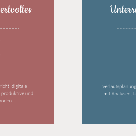
rtvolles
Unterr
cht: digitale
Verlaufsplanun
r, produktive und
mit Analysen, T
thoden