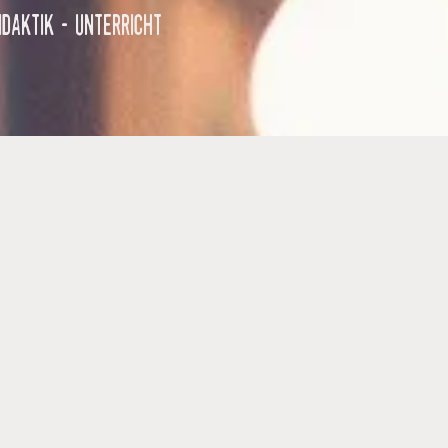
idaktik -
Unterricht