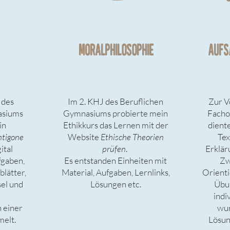
moralPHILOSOPHIE
AUFS
 des
Im 2. KHJ des Beruflichen
Zur V
asiums
Gymnasiums probierte mein
Facho
in
Ethikkurs das Lernen mit der
dient
tigone
Website
Ethische Theorien
Tex
ital
prüfen
.
Erklär
fgaben,
Es entstanden Einheiten mit
Zw
blätter,
Material, Aufgaben, Lernlinks,
Orienti
sel und
Lösungen etc.
Übu
indi
n einer
wu
elt.
Lösun