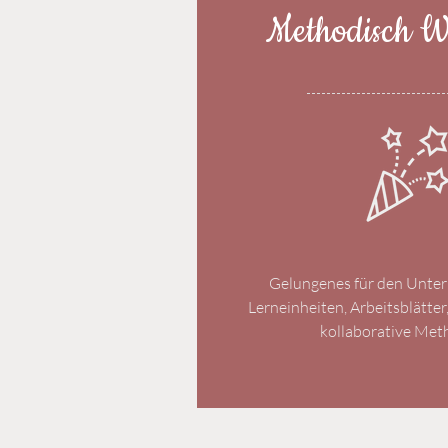
Methodisch We
Gelungenes für den Unterri
Lerneinheiten, Arbeitsblätte
kollaborative Me