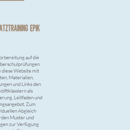
ATZTRAINING EPIK
orbereitung auf die
berschulprüfungen
e diese Website mit
ten, Materialien,
ungen und Links den
ölftklässlern als
erung, Leitfaden und
ngsangebot. Zum
viduellen Abgleich
rden Muster und
gen zur Verfügung